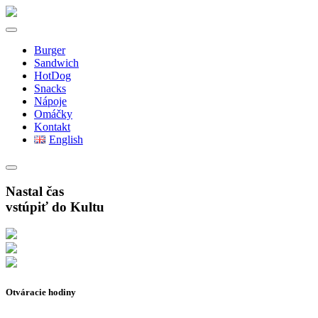
Burger
Sandwich
HotDog
Snacks
Nápoje
Omáčky
Kontakt
English
Nastal čas
vstúpiť do Kultu
Otváracie hodiny