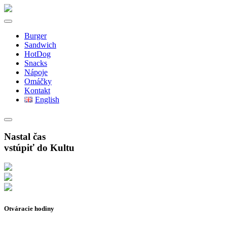
Burger
Sandwich
HotDog
Snacks
Nápoje
Omáčky
Kontakt
English
Nastal čas
vstúpiť do Kultu
Otváracie hodiny